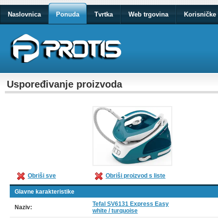
Naslovnica
Ponuda
Tvrtka
Web trgovina
Korisničke 
Uspoređivanje proizvoda
Obriši sve
Obriši proizvod s liste
Glavne karakteristike
Tefal SV6131 Express Easy
Naziv:
white / turquoise