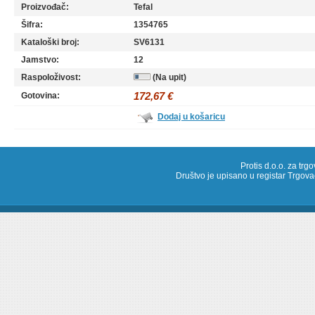
Proizvođač:
Tefal
Šifra:
1354765
Kataloški broj:
SV6131
Jamstvo:
12
Raspoloživost:
(Na upit)
172,67 €
Gotovina:
Dodaj u košaricu
Protis d.o.o. za trg
Društvo je upisano u registar Trg