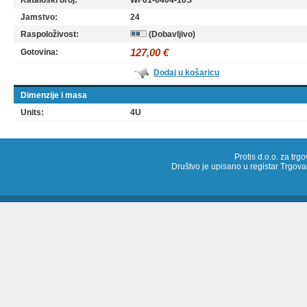
Kataloški broj:
WF01-6404-10S
Jamstvo:
24
Raspoloživost:
(Dobavljivo)
127,00 €
Gotovina:
Dodaj u košaricu
Dimenzije i masa
Units:
4U
Protis d.o.o. za trg
Društvo je upisano u registar Trg