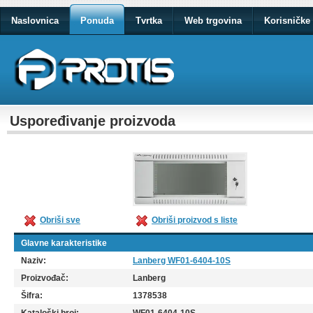
Naslovnica
Ponuda
Tvrtka
Web trgovina
Korisničke 
Uspoređivanje proizvoda
Obriši sve
Obriši proizvod s liste
Glavne karakteristike
Naziv:
Lanberg WF01-6404-10S
Proizvođač:
Lanberg
Šifra:
1378538