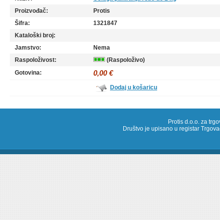
Proizvođač:
Protis
Šifra:
1321847
Kataloški broj:
Jamstvo:
Nema
Raspoloživost:
(Raspoloživo)
0,00 €
Gotovina:
Dodaj u košaricu
Protis d.o.o. za trg
Društvo je upisano u registar Trg