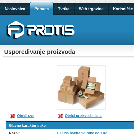
Naslovnica
Ponuda
Tvrtka
Web trgovina
Korisničke 
Uspoređivanje proizvoda
Obriši proizvod s liste
Obriši sve
Glavne karakteristike
Naziv:
Usluga pakiranja robe do 1 kg