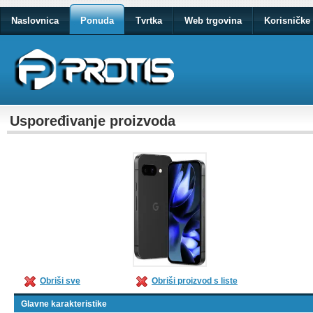
Naslovnica
Ponuda
Tvrtka
Web trgovina
Korisničke 
Uspoređivanje proizvoda
Obriši sve
Obriši proizvod s liste
Glavne karakteristike