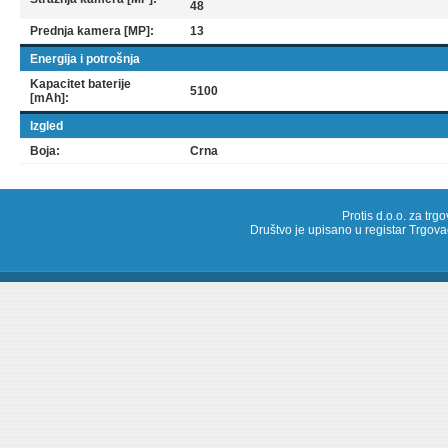
48
Prednja kamera [MP]:
13
Energija i potrošnja
Kapacitet baterije
5100
[mAh]:
Izgled
Boja:
Crna
Protis d.o.o. za trg
Društvo je upisano u registar Trg