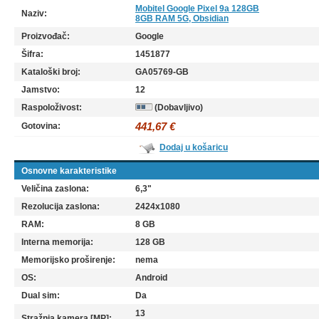
Mobitel Google Pixel 9a 128GB
Naziv:
8GB RAM 5G, Obsidian
Proizvođač:
Google
Šifra:
1451877
Kataloški broj:
GA05769-GB
Jamstvo:
12
Raspoloživost:
(Dobavljivo)
441,67 €
Gotovina:
Dodaj u košaricu
Osnovne karakteristike
Veličina zaslona:
6,3"
Rezolucija zaslona:
2424x1080
RAM:
8 GB
Interna memorija:
128 GB
Memorijsko proširenje:
nema
OS:
Android
Dual sim:
Da
13
Stražnja kamera [MP]: