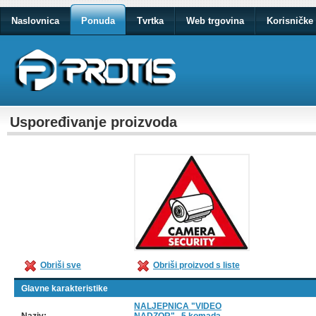
Naslovnica
Ponuda
Tvrtka
Web trgovina
Korisničke 
Uspoređivanje proizvoda
Obriši sve
Obriši proizvod s liste
Glavne karakteristike
NALJEPNICA "VIDEO