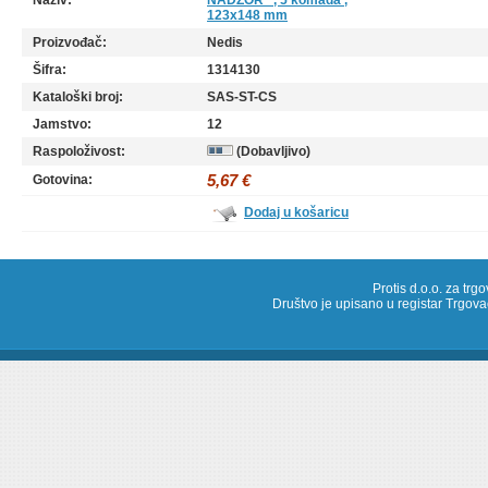
Naziv:
NADZOR" , 5 komada ,
123x148 mm
Proizvođač:
Nedis
Šifra:
1314130
Kataloški broj:
SAS-ST-CS
Jamstvo:
12
Raspoloživost:
(Dobavljivo)
5,67 €
Gotovina:
Dodaj u košaricu
Protis d.o.o. za trg
Društvo je upisano u registar Trg