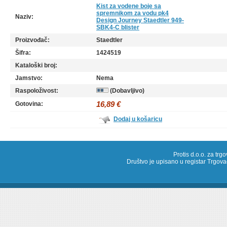
Kist za vodene boje sa
spremnikom za vodu pk4
Naziv:
Design Journey Staedtler 949-
SBK4-C blister
Proizvođač:
Staedtler
Šifra:
1424519
Kataloški broj:
Jamstvo:
Nema
Raspoloživost:
(Dobavljivo)
16,89 €
Gotovina:
Dodaj u košaricu
Protis d.o.o. za trg
Društvo je upisano u registar Trg