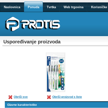
Naslovnica
Ponuda
Tvrtka
Web trgovina
Korisničke 
Uspoređivanje proizvoda
Obriši sve
Obriši proizvod s liste
Glavne karakteristike