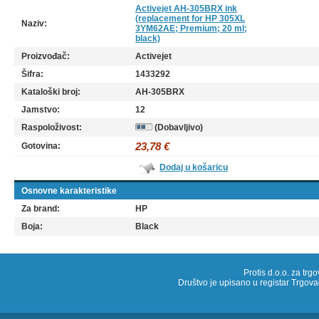
Activejet AH-305BRX ink
(replacement for HP 305XL
Naziv:
3YM62AE; Premium; 20 ml;
black)
Proizvođač:
Activejet
Šifra:
1433292
Kataloški broj:
AH-305BRX
Jamstvo:
12
Raspoloživost:
(Dobavljivo)
23,78 €
Gotovina:
Dodaj u košaricu
Osnovne karakteristike
Za brand:
HP
Boja:
Black
Protis d.o.o. za trg
Društvo je upisano u registar Trg