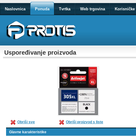
Naslovnica
Ponuda
Tvrtka
Web trgovina
Korisničke 
Uspoređivanje proizvoda
Obriši sve
Obriši proizvod s liste
Glavne karakteristike