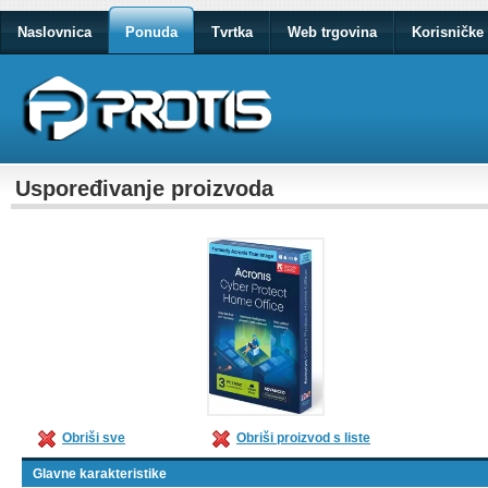
Naslovnica
Ponuda
Tvrtka
Web trgovina
Korisničke 
Uspoređivanje proizvoda
Obriši sve
Obriši proizvod s liste
Glavne karakteristike