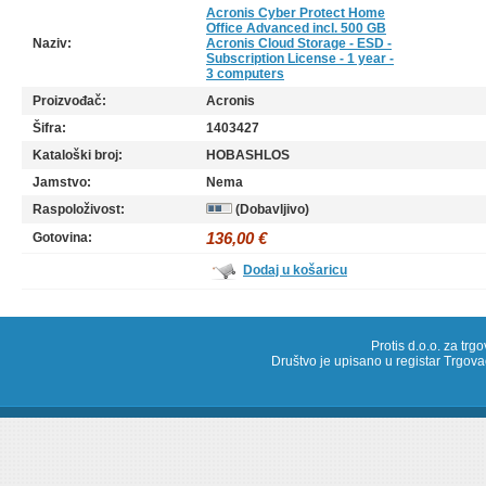
Acronis Cyber Protect Home
Office Advanced incl. 500 GB
Naziv:
Acronis Cloud Storage - ESD -
Subscription License - 1 year -
3 computers
Proizvođač:
Acronis
Šifra:
1403427
Kataloški broj:
HOBASHLOS
Jamstvo:
Nema
Raspoloživost:
(Dobavljivo)
136,00 €
Gotovina:
Dodaj u košaricu
Protis d.o.o. za trg
Društvo je upisano u registar Trg