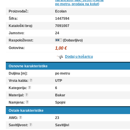
narančasti, pak. 305m (cijena
po metru, prodaja na kolut)
Proizvođač:
Ecolan
Šifra:
1447594
Kataloški broj:
7091007
Jamstvo:
24
Raspoloživost:
(Dobavljivo)
1,00 €
Gotovina:
Dodaj u košaricu
Osnovne karakteristike
Duljina [m]:
po metru
Vrsta kabla:
UTP
Kategorija:
6
Materijal:
Bakar
Namjena:
Spojni
Ostale karakteristike
AWG:
23
Savitljivost:
Savitljivi