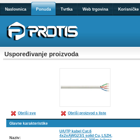
Naslovnica
Ponuda
Tvrtka
Web trgovina
Korisničke 
Uspoređivanje proizvoda
Obriši sve
Obriši proizvod s liste
Glavne karakteristike
U/UTP kabel Cat.6
4x2xAWG23/1 solid Cu, LSZH,
Naziv: