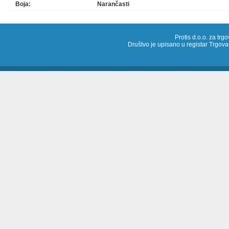
Boja:
Narančasti
Protis d.o.o. za trg
Društvo je upisano u registar Trg