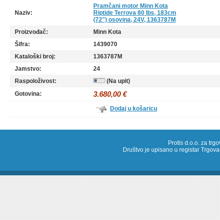
Pramčani motor Minn Kota
Naziv:
Riptide Terrova 80 lbs, 183cm
(72") osovina, 24V, 1363787M
Proizvođač:
Minn Kota
Šifra:
1439070
Kataloški broj:
1363787M
Jamstvo:
24
Raspoloživost:
(Na upit)
3.680,00 €
Gotovina:
Dodaj u košaricu
Protis d.o.o. za trg
Društvo je upisano u registar Trg