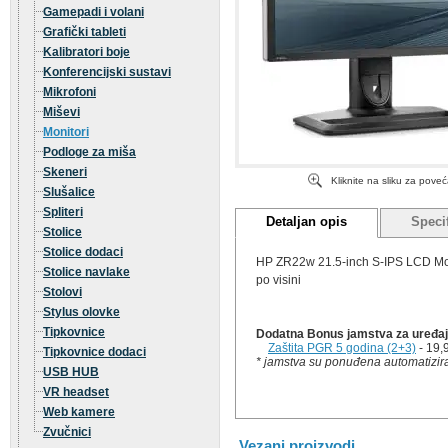
Gamepadi i volani
Grafički tableti
Kalibratori boje
Konferencijski sustavi
Mikrofoni
Miševi
Monitori
Podloge za miša
Skeneri
Kliknite na sliku za pove
Slušalice
Spliteri
Detaljan opis
Specif
Stolice
Stolice dodaci
HP ZR22w 21.5-inch S-IPS LCD Monit
Stolice navlake
po visini
Stolovi
Stylus olovke
Tipkovnice
Dodatna Bonus jamstva za uređaj 
Zaštita PGR 5 godina (2+3)
- 19,
Tipkovnice dodaci
* jamstva su ponuđena automatizira
USB HUB
VR headset
Web kamere
Zvučnici
Vezani proizvodi