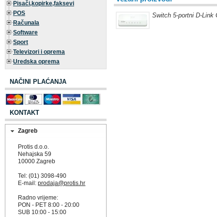
Pisači,kopirke,faksevi
POS
Switch 5-portni D-Lin
Računala
Software
Sport
Televizori i oprema
Uredska oprema
NAČINI PLAĆANJA
KONTAKT
Zagreb
Protis d.o.o.
Nehajska 59
10000 Zagreb
Tel: (01) 3098-490
E-mail:
prodaja@protis.hr
Radno vrijeme:
PON - PET 8:00 - 20:00
SUB 10:00 - 15:00