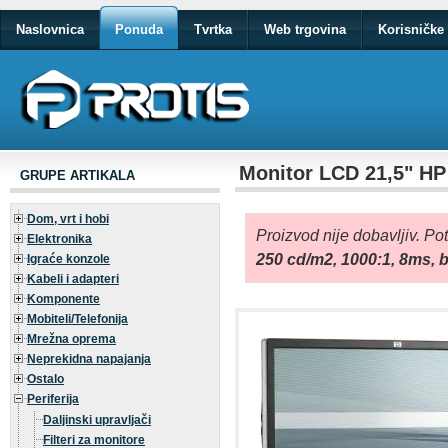
Naslovnica
Ponuda
Tvrtka
Web trgovina
Korisničke 
Monitor LCD 21,5" HP
GRUPE ARTIKALA
Dom, vrt i hobi
Proizvod nije dobavljiv. Po
Elektronika
250 cd/m2, 1000:1, 8ms, 
Igraće konzole
Kabeli i adapteri
Komponente
Mobiteli/Telefonija
Mrežna oprema
Neprekidna napajanja
Ostalo
Periferija
Daljinski upravljači
Filteri za monitore