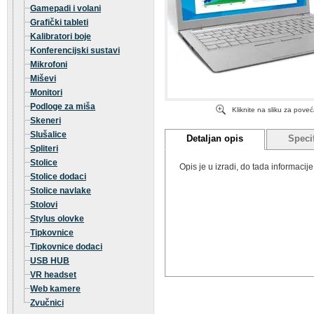
Gamepadi i volani
Grafički tableti
Kalibratori boje
Konferencijski sustavi
Mikrofoni
Miševi
Monitori
Podloge za miša
Kliknite na sliku za pove
Skeneri
Slušalice
Detaljan opis
Specif
Spliteri
Stolice
Opis je u izradi, do tada informaci
Stolice dodaci
Stolice navlake
Stolovi
Stylus olovke
Tipkovnice
Tipkovnice dodaci
USB HUB
VR headset
Web kamere
Zvučnici