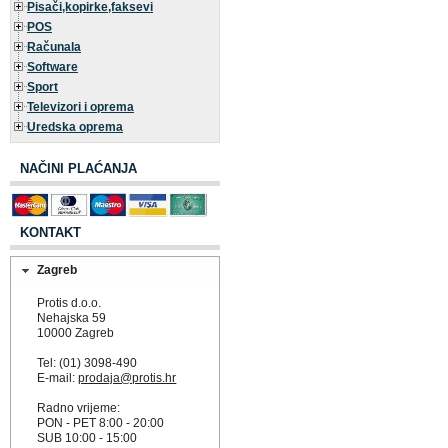
Pisači,kopirke,faksevi
POS
Računala
Software
Sport
Televizori i oprema
Uredska oprema
NAČINI PLAĆANJA
KONTAKT
Zagreb
Protis d.o.o.
Nehajska 59
10000 Zagreb
Tel: (01) 3098-490
E-mail:
prodaja@protis.hr
Radno vrijeme:
PON - PET 8:00 - 20:00
SUB 10:00 - 15:00