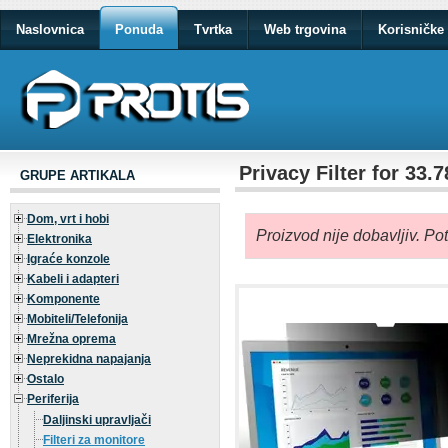
Naslovnica
Ponuda
Tvrtka
Web trgovina
Korisničke 
Privacy Filter for 33
GRUPE ARTIKALA
Dom, vrt i hobi
Proizvod nije dobavljiv. Po
Elektronika
Igraće konzole
Kabeli i adapteri
Komponente
Mobiteli/Telefonija
Mrežna oprema
Neprekidna napajanja
Ostalo
Periferija
Daljinski upravljači
Filteri za monitore