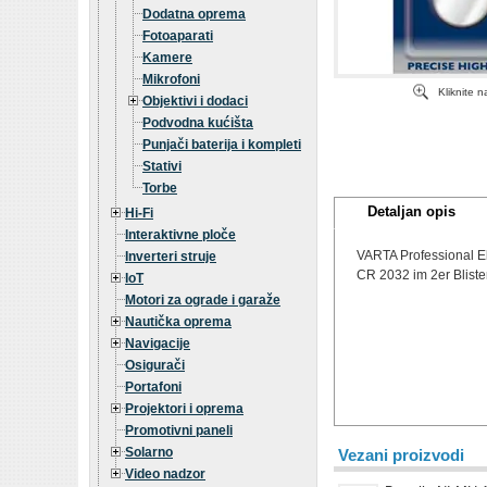
Dodatna oprema
Fotoaparati
Kamere
Mikrofoni
Kliknite 
Objektivi i dodaci
Podvodna kućišta
Punjači baterija i kompleti
Stativi
Torbe
Detaljan opis
Hi-Fi
Interaktivne ploče
VARTA Professional El
Inverteri struje
CR 2032 im 2er Bliste
IoT
Motori za ograde i garaže
Nautička oprema
Navigacije
Osigurači
Portafoni
Projektori i oprema
Promotivni paneli
Solarno
Vezani proizvodi
Video nadzor