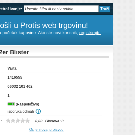
retraživanje:
šli u Protis web trgovinu!
za početak kupovine. Ako ste novi korisnik,
registrirajte
er Blister
Varta
1416555
06032 101 402
1
(Raspoloživo)
isporuka odmah
a:
0,00
| Glasova:
0
Ocijeni ovaj proizvod