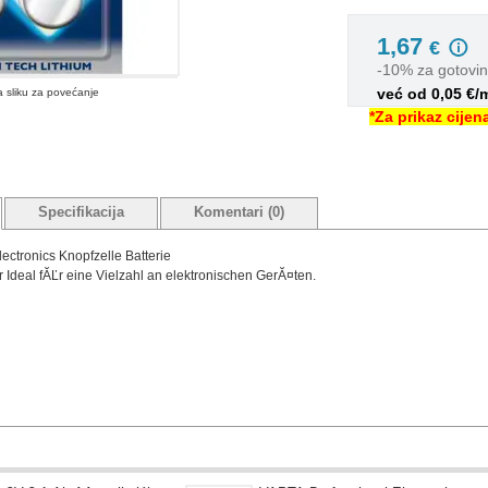
1,67
€
-10% za gotovi
već od 0,05 €/
na sliku za povećanje
*Za prikaz cije
Specifikacija
Komentari (0)
ectronics Knopfzelle Batterie
r Ideal fĂĽr eine Vielzahl an elektronischen GerĂ¤ten.