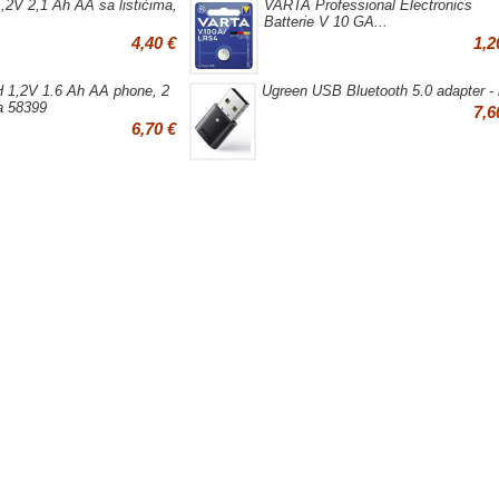
,2V 2,1 Ah AA sa listićima,
VARTA Professional Electronics
Batterie V 10 GA...
4,40 €
1,2
H 1,2V 1.6 Ah AA phone, 2
Ugreen USB Bluetooth 5.0 adapter -
a 58399
7,6
6,70 €