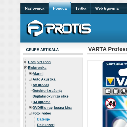
Naslovnica
Ponuda
Tvrtka
Web trgovina
VARTA Professi
GRUPE ARTIKALA
Dom, vrt i hobi
Elektronika
Alarmi
Auto Akustika
AV uređaji
Detektori zračenja
Digitalni okviri za slike
DJ oprema
DVD/Blu-ray, kućna kina
Foto i video
Baterije
Dalekozori