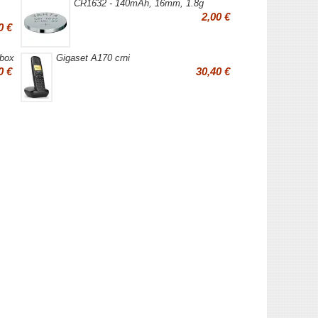
CR1632 - 140mAh, 16mm, 1.8g
2,00 €
0 €
 box
Gigaset A170 crni
0 €
30,40 €