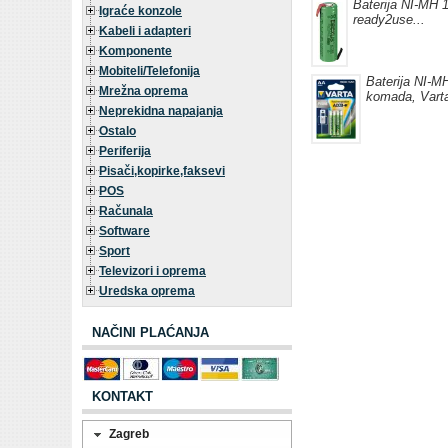
Baterija NI-MH 1
Igraće konzole
ready2use...
Kabeli i adapteri
Komponente
Mobiteli/Telefonija
Baterija NI-M
Mrežna oprema
komada, Vart
Neprekidna napajanja
Ostalo
Periferija
Pisači,kopirke,faksevi
POS
Računala
Software
Sport
Televizori i oprema
Uredska oprema
NAČINI PLAĆANJA
KONTAKT
Zagreb