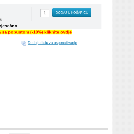
DODAJ U KOŠARICU
nu
mjesečno
na sa popustom (-10%) kliknite ovdje
Dodaj u listu za uspoređivanje