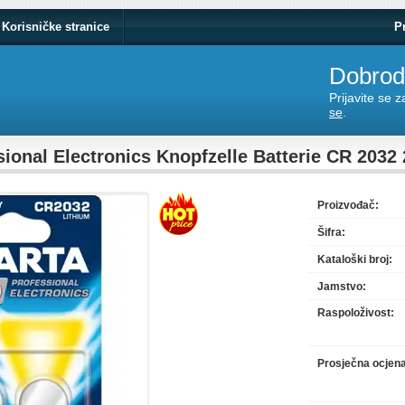
Korisničke stranice
P
Dobrodo
Prijavite se 
se
.
onal Electronics Knopfzelle Batterie CR 2032 2
Proizvođač:
Šifra:
Kataloški broj:
Jamstvo:
Raspoloživost:
Prosječna ocjen