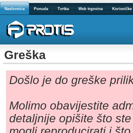
Naslovnica
Ponuda
Tvrtka
Web trgovina
Korisničke 
Greška
Došlo je do greške pril
Molimo obavijestite adm
detaljnije opišite što st
mogli reproducirati i što 