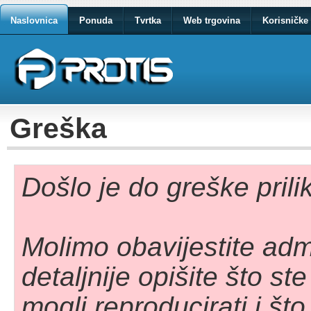
Naslovnica
Ponuda
Tvrtka
Web trgovina
Korisničke 
Greška
Došlo je do greške pril
Molimo obavijestite adm
detaljnije opišite što st
mogli reproducirati i što 