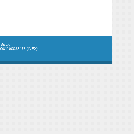
 Sisak.
920081100033478 (IMEX)