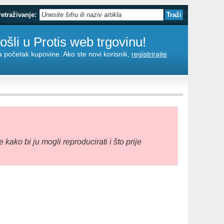
retraživanje:
šli u Protis web trgovinu!
za početak kupovine. Ako ste novi korisnik,
registrirajte
e kako bi ju mogli reproducirati i što prije