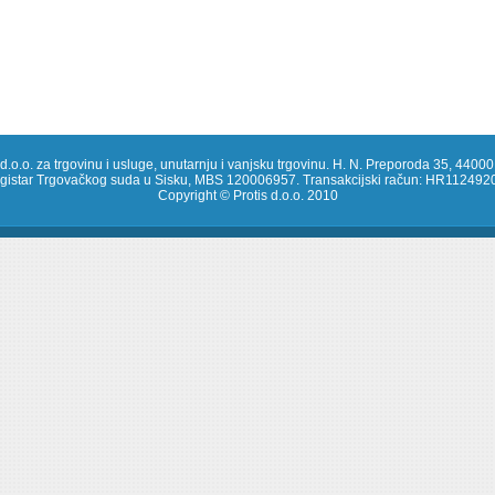
 d.o.o. za trgovinu i usluge, unutarnju i vanjsku trgovinu. H. N. Preporoda 35, 44000
registar Trgovačkog suda u Sisku, MBS 120006957. Transakcijski račun: HR1124
Copyright © Protis d.o.o. 2010