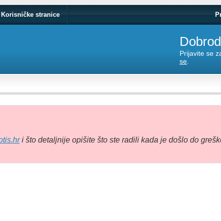
Korisničke stranice
P
Dobrodo
Prijavite se 
se
.
tis.hr
i što detaljnije opišite što ste radili kada je došlo do grešk