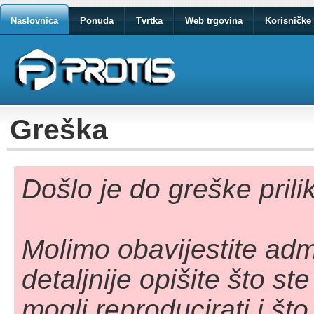
Naslovnica
Ponuda
Tvrtka
Web trgovina
Korisničke 
Greška
Došlo je do greške pril
Molimo obavijestite adm
detaljnije opišite što st
mogli reproducirati i što 