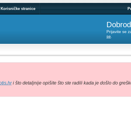
Korisničke stranice
P
Dobrodo
Prijavite se 
se
.
tis.hr
i što detaljnije opišite što ste radili kada je došlo do grešk