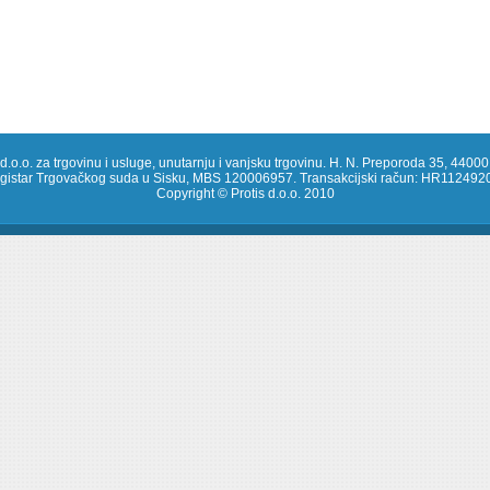
 d.o.o. za trgovinu i usluge, unutarnju i vanjsku trgovinu. H. N. Preporoda 35, 44000
registar Trgovačkog suda u Sisku, MBS 120006957. Transakcijski račun: HR1124
Copyright © Protis d.o.o. 2010