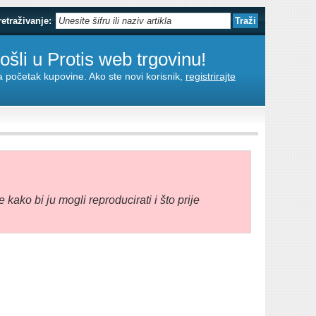
retraživanje:
šli u Protis web trgovinu!
za početak kupovine. Ako ste novi korisnik,
registrirajte
e kako bi ju mogli reproducirati i što prije