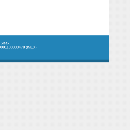
 Sisak.
920081100033478 (IMEX)