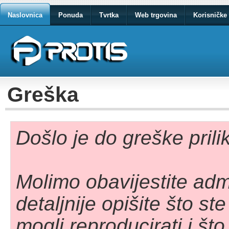
Naslovnica
Ponuda
Tvrtka
Web trgovina
Korisničke 
Greška
Došlo je do greške pril
Molimo obavijestite adm
detaljnije opišite što st
mogli reproducirati i što 