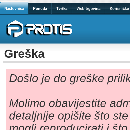
Naslovnica
Ponuda
Tvrtka
Web trgovina
Korisničke 
Greška
Došlo je do greške pril
Molimo obavijestite adm
detaljnije opišite što st
mogli reproducirati i što 