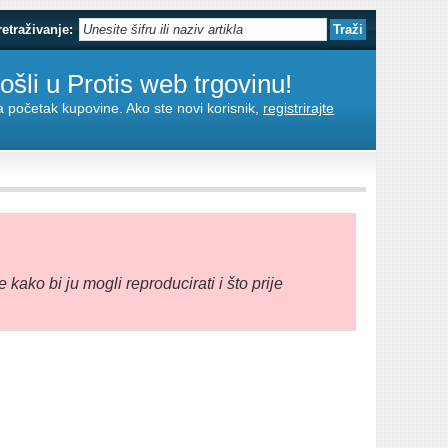
retraživanje:
šli u Protis web trgovinu!
za početak kupovine. Ako ste novi korisnik,
registrirajte
e kako bi ju mogli reproducirati i što prije