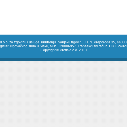
 d.o.o. za trgovinu i usluge, unutarnju i vanjsku trgovinu. H. N. Preporoda 35, 44000
registar Trgovačkog suda u Sisku, MBS 120006957. Transakcijski račun: HR1124
Copyright © Protis d.o.o. 2010