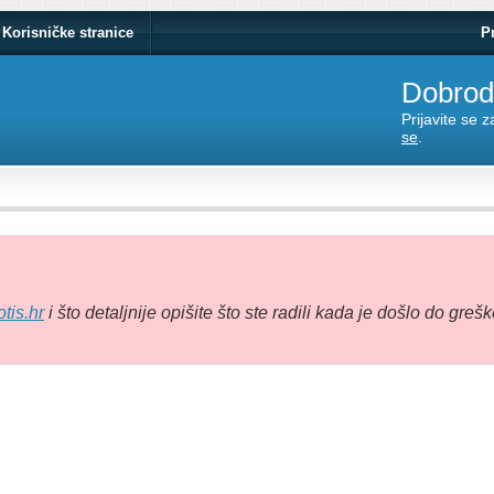
Korisničke stranice
P
Dobrodo
Prijavite se 
se
.
tis.hr
i što detaljnije opišite što ste radili kada je došlo do grešk