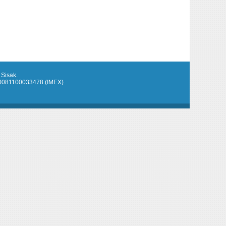
 Sisak.
920081100033478 (IMEX)