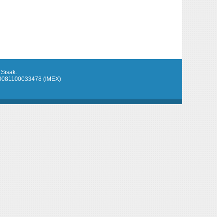
 Sisak.
920081100033478 (IMEX)