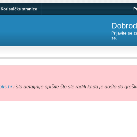
Korisničke stranice
P
Dobrodo
Prijavite se 
se
.
tis.hr
i što detaljnije opišite što ste radili kada je došlo do grešk