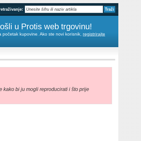
retraživanje:
šli u Protis web trgovinu!
za početak kupovine. Ako ste novi korisnik,
registrirajte
e kako bi ju mogli reproducirati i što prije