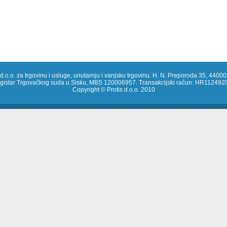
 d.o.o. za trgovinu i usluge, unutarnju i vanjsku trgovinu. H. N. Preporoda 35, 44000
registar Trgovačkog suda u Sisku, MBS 120006957. Transakcijski račun: HR1124
Copyright © Protis d.o.o. 2010