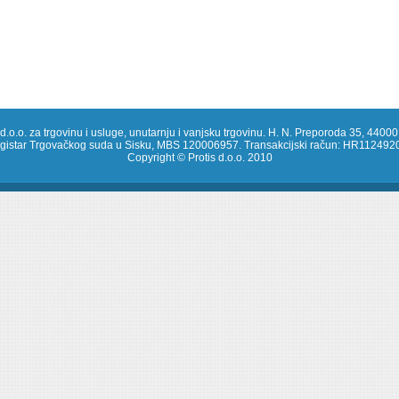
 d.o.o. za trgovinu i usluge, unutarnju i vanjsku trgovinu. H. N. Preporoda 35, 44000
registar Trgovačkog suda u Sisku, MBS 120006957. Transakcijski račun: HR1124
Copyright © Protis d.o.o. 2010