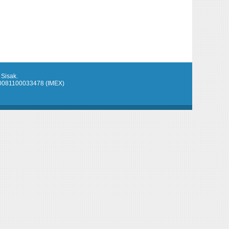
 Sisak.
920081100033478 (IMEX)