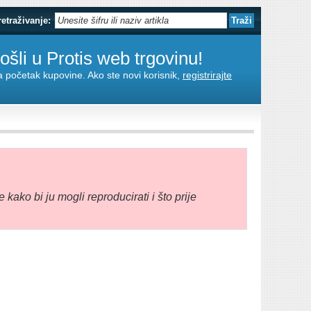
retraživanje:
šli u Protis web trgovinu!
za početak kupovine. Ako ste novi korisnik,
registrirajte
e kako bi ju mogli reproducirati i što prije