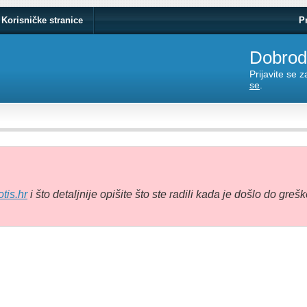
Korisničke stranice
P
Dobrodo
Prijavite se 
se
.
tis.hr
i što detaljnije opišite što ste radili kada je došlo do grešk