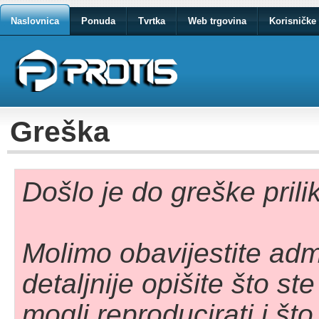
Naslovnica
Ponuda
Tvrtka
Web trgovina
Korisničke 
Greška
Došlo je do greške pril
Molimo obavijestite adm
detaljnije opišite što st
mogli reproducirati i što 