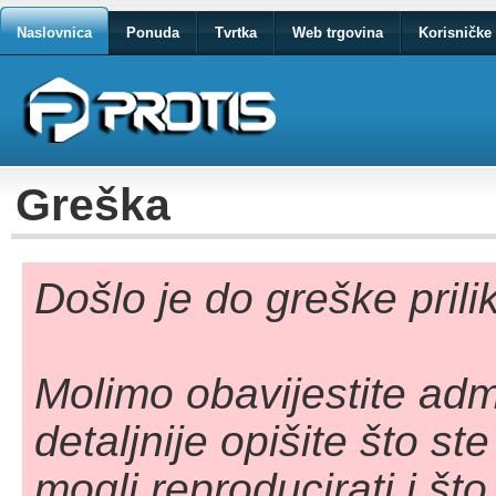
Naslovnica
Ponuda
Tvrtka
Web trgovina
Korisničke 
Greška
Došlo je do greške pril
Molimo obavijestite adm
detaljnije opišite što st
mogli reproducirati i što 