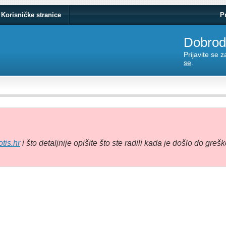
Korisničke stranice
P
Dobrodo
Prijavite se 
se
.
tis.hr
i što detaljnije opišite što ste radili kada je došlo do grešk