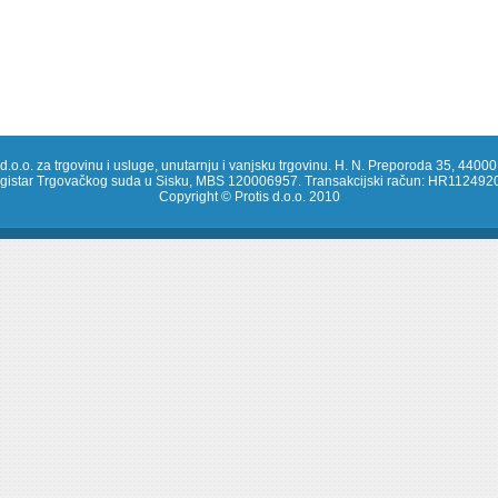
 d.o.o. za trgovinu i usluge, unutarnju i vanjsku trgovinu. H. N. Preporoda 35, 44000
registar Trgovačkog suda u Sisku, MBS 120006957. Transakcijski račun: HR1124
Copyright © Protis d.o.o. 2010