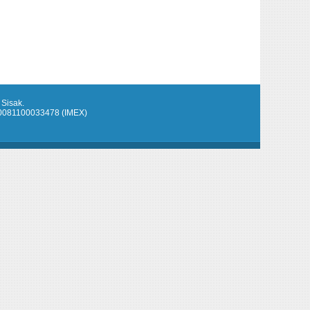
 Sisak.
920081100033478 (IMEX)