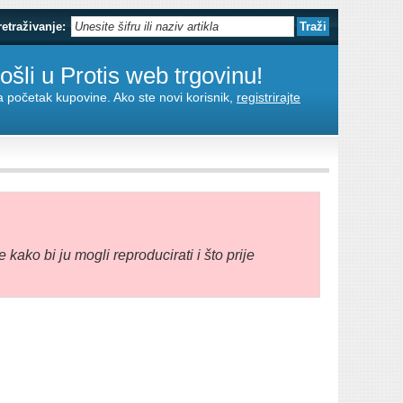
retraživanje:
šli u Protis web trgovinu!
za početak kupovine. Ako ste novi korisnik,
registrirajte
e kako bi ju mogli reproducirati i što prije