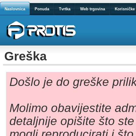
Naslovnica
Ponuda
Tvrtka
Web trgovina
Korisničke 
Greška
Došlo je do greške pril
Molimo obavijestite adm
detaljnije opišite što st
mogli reproducirati i što 