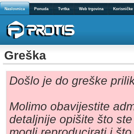
Naslovnica
Ponuda
Tvrtka
Web trgovina
Korisničke 
Greška
Došlo je do greške pril
Molimo obavijestite adm
detaljnije opišite što st
mogli reproducirati i što 