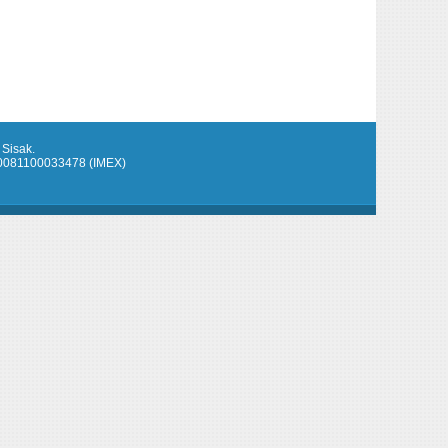
 Sisak.
920081100033478 (IMEX)