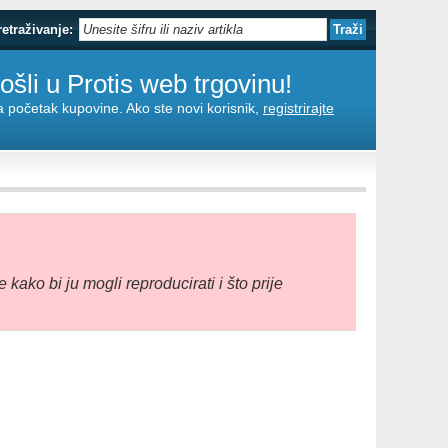
retraživanje:
šli u Protis web trgovinu!
za početak kupovine. Ako ste novi korisnik,
registrirajte
e kako bi ju mogli reproducirati i što prije