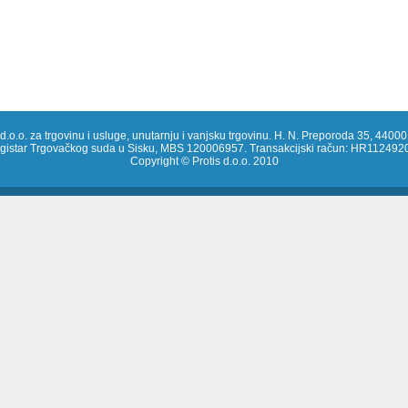
 d.o.o. za trgovinu i usluge, unutarnju i vanjsku trgovinu. H. N. Preporoda 35, 44000
registar Trgovačkog suda u Sisku, MBS 120006957. Transakcijski račun: HR1124
Copyright © Protis d.o.o. 2010