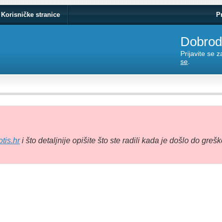
Korisničke stranice
P
Dobrodo
Prijavite se 
se
.
tis.hr
i što detaljnije opišite što ste radili kada je došlo do grešk