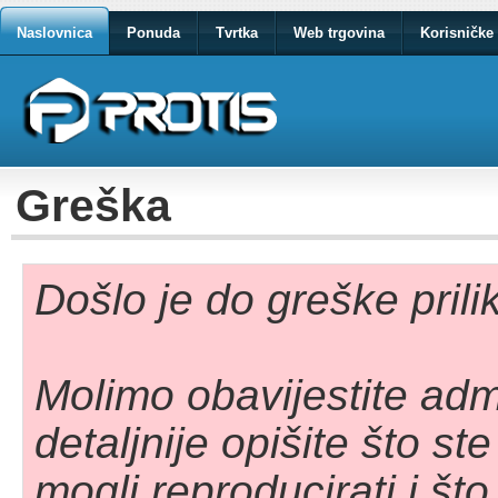
Naslovnica
Ponuda
Tvrtka
Web trgovina
Korisničke 
Greška
Došlo je do greške pril
Molimo obavijestite adm
detaljnije opišite što st
mogli reproducirati i što 