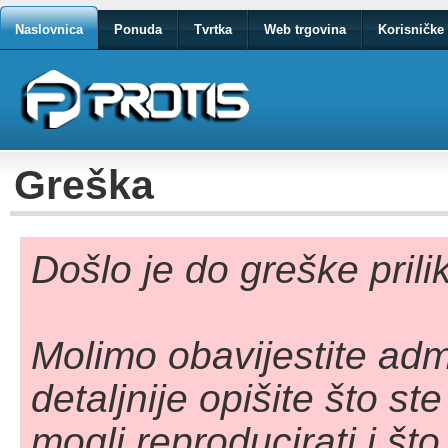
Naslovnica
Ponuda
Tvrtka
Web trgovina
Korisničke 
Greška
Došlo je do greške pril
Molimo obavijestite adm
detaljnije opišite što st
mogli reproducirati i što 