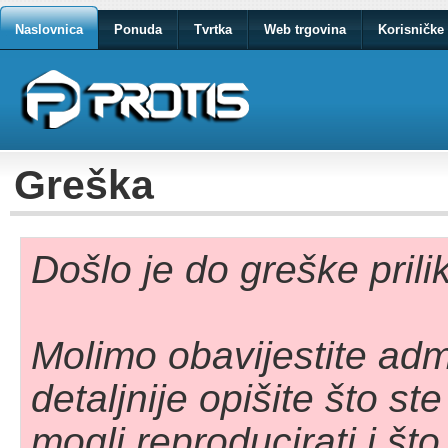
Naslovnica
Ponuda
Tvrtka
Web trgovina
Korisničke 
Greška
Došlo je do greške pril
Molimo obavijestite adm
detaljnije opišite što st
mogli reproducirati i što 