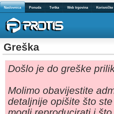
Naslovnica
Ponuda
Tvrtka
Web trgovina
Korisničke 
Greška
Došlo je do greške pril
Molimo obavijestite adm
detaljnije opišite što st
mogli reproducirati i što 