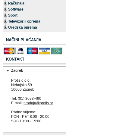
Računala
Software
Sport
Televizori i oprema
Uredska oprema
NAČINI PLAĆANJA
KONTAKT
Zagreb
Protis d.o.o.
Nehajska 59
10000 Zagreb
Tel: (01) 3098-490
E-mail:
prodaja@protis.hr
Radno vrijeme:
PON - PET 8:00 - 20:00
SUB 10:00 - 15:00