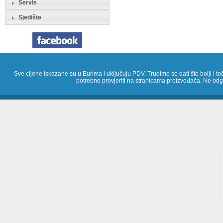
Servis
Sjedište
Sve cijene iskazane su u Eurima i uključuju PDV. Trudimo se dati što bolji i toč
potrebno provjeriti na stranicama proizvođača. Ne odg