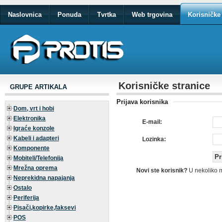
Naslovnica
Ponuda
Tvrtka
Web trgovina
Korisničke 
Korisničke stranice
GRUPE ARTIKALA
Prijava korisnika
Dom, vrt i hobi
Elektronika
E-mail:
Igraće konzole
Kabeli i adapteri
Lozinka:
Komponente
Mobiteli/Telefonija
Mrežna oprema
Novi ste korisnik?
U nekoliko 
Neprekidna napajanja
Ostalo
Periferija
Pisači,kopirke,faksevi
POS