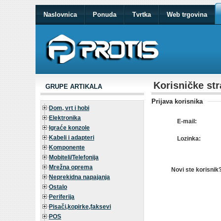
Naslovnica
Ponuda
Tvrtka
Web trgovina
Korisničke str
GRUPE ARTIKALA
Prijava korisnika
Dom, vrt i hobi
Elektronika
E-mail:
Igraće konzole
Kabeli i adapteri
Lozinka:
Komponente
Mobiteli/Telefonija
Mrežna oprema
Novi ste korisnik
Neprekidna napajanja
Ostalo
Periferija
Pisači,kopirke,faksevi
POS