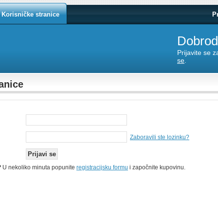
Korisničke stranice
P
Dobrodo
Prijavite se 
se
.
anice
Zaboravili ste lozinku?
?
U nekoliko minuta popunite
registracijsku formu
i započnite kupovinu.