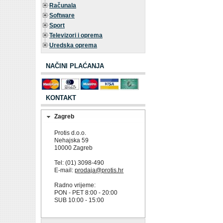
Računala
Software
Sport
Televizori i oprema
Uredska oprema
NAČINI PLAĆANJA
KONTAKT
Zagreb
Protis d.o.o.
Nehajska 59
10000 Zagreb
Tel: (01) 3098-490
E-mail:
prodaja@protis.hr
Radno vrijeme:
PON - PET 8:00 - 20:00
SUB 10:00 - 15:00