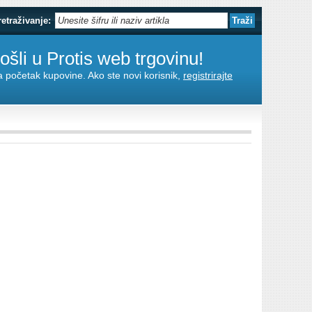
retraživanje:
šli u Protis web trgovinu!
za početak kupovine. Ako ste novi korisnik,
registrirajte