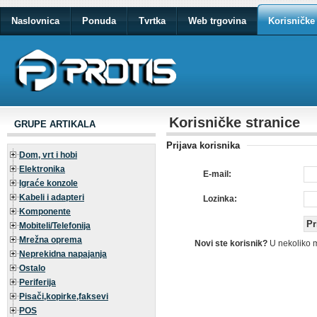
Naslovnica
Ponuda
Tvrtka
Web trgovina
Korisničke 
Korisničke stranice
GRUPE ARTIKALA
Prijava korisnika
Dom, vrt i hobi
Elektronika
E-mail:
Igraće konzole
Kabeli i adapteri
Lozinka:
Komponente
Mobiteli/Telefonija
Mrežna oprema
Novi ste korisnik?
U nekoliko 
Neprekidna napajanja
Ostalo
Periferija
Pisači,kopirke,faksevi
POS