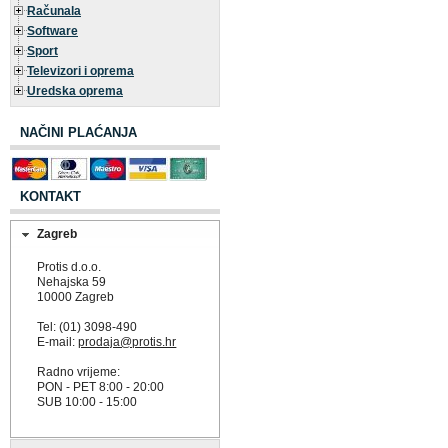
Računala
Software
Sport
Televizori i oprema
Uredska oprema
NAČINI PLAĆANJA
KONTAKT
Zagreb
Protis d.o.o.
Nehajska 59
10000 Zagreb
Tel: (01) 3098-490
E-mail:
prodaja@protis.hr
Radno vrijeme:
PON - PET 8:00 - 20:00
SUB 10:00 - 15:00