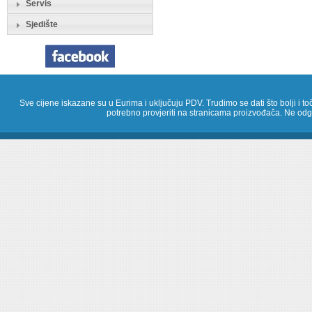
Servis
Sjedište
Sve cijene iskazane su u Eurima i uključuju PDV. Trudimo se dati što bolji i toč
potrebno provjeriti na stranicama proizvođača. Ne odg