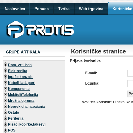
Naslovnica
Ponuda
Tvrtka
Web trgovina
Korisničke 
Korisničke stranice
GRUPE ARTIKALA
Prijava korisnika
Dom, vrt i hobi
Elektronika
E-mail:
Igraće konzole
Kabeli i adapteri
Lozinka:
Komponente
Mobiteli/Telefonija
Mrežna oprema
Novi ste korisnik?
U nekoliko 
Neprekidna napajanja
Ostalo
Periferija
Pisači,kopirke,faksevi
POS