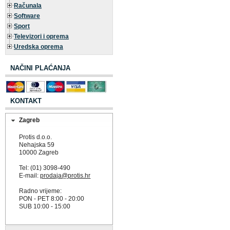
Računala
Software
Sport
Televizori i oprema
Uredska oprema
NAČINI PLAĆANJA
KONTAKT
Zagreb
Protis d.o.o.
Nehajska 59
10000 Zagreb
Tel: (01) 3098-490
E-mail:
prodaja@protis.hr
Radno vrijeme:
PON - PET 8:00 - 20:00
SUB 10:00 - 15:00