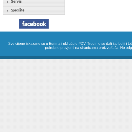
Servis
Sjedište
Sve cijene iskazane su u Eurima i uključuju PDV. Trudimo se dati što bolji i toč
potrebno provjeriti na stranicama proizvođača. Ne odg