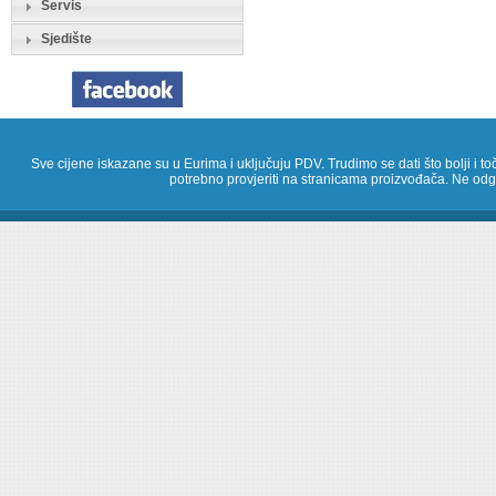
Servis
Sjedište
Sve cijene iskazane su u Eurima i uključuju PDV. Trudimo se dati što bolji i toč
potrebno provjeriti na stranicama proizvođača. Ne odg