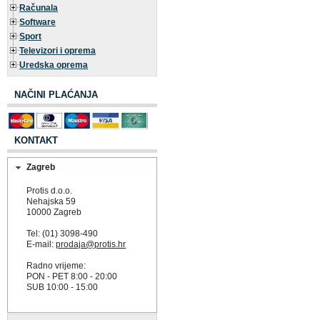
Računala
Software
Sport
Televizori i oprema
Uredska oprema
NAČINI PLAĆANJA
KONTAKT
Zagreb
Protis d.o.o.
Nehajska 59
10000 Zagreb
Tel: (01) 3098-490
E-mail:
prodaja@protis.hr
Radno vrijeme:
PON - PET 8:00 - 20:00
SUB 10:00 - 15:00