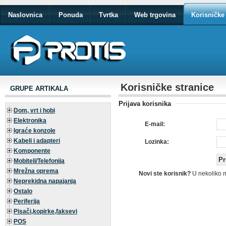
Naslovnica
Ponuda
Tvrtka
Web trgovina
Korisničke 
Korisničke stranice
GRUPE ARTIKALA
Prijava korisnika
Dom, vrt i hobi
Elektronika
E-mail:
Igraće konzole
Kabeli i adapteri
Lozinka:
Komponente
Mobiteli/Telefonija
Mrežna oprema
Novi ste korisnik?
U nekoliko 
Neprekidna napajanja
Ostalo
Periferija
Pisači,kopirke,faksevi
POS