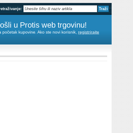
retraživanje:
šli u Protis web trgovinu!
za početak kupovine. Ako ste novi korisnik,
registrirajte