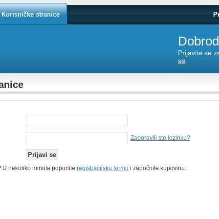
Korisničke stranice
P
Dobrodo
Prijavite se 
se
.
anice
Zaboravili ste lozinku?
?
U nekoliko minuta popunite
registracijsku formu
i započnite kupovinu.