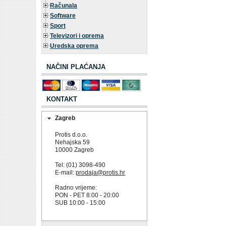
Računala
Software
Sport
Televizori i oprema
Uredska oprema
NAČINI PLAĆANJA
KONTAKT
Zagreb
Protis d.o.o.
Nehajska 59
10000 Zagreb
Tel: (01) 3098-490
E-mail:
prodaja@protis.hr
Radno vrijeme:
PON - PET 8:00 - 20:00
SUB 10:00 - 15:00