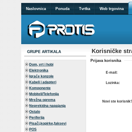
Naslovnica
Ponuda
Tvrtka
Web trgovina
Korisničke str
GRUPE ARTIKALA
Prijava korisnika
Dom, vrt i hobi
Elektronika
E-mail:
Igraće konzole
Kabeli i adapteri
Lozinka:
Komponente
Mobiteli/Telefonija
Mrežna oprema
Novi ste korisnik
Neprekidna napajanja
Ostalo
Periferija
Pisači,kopirke,faksevi
POS