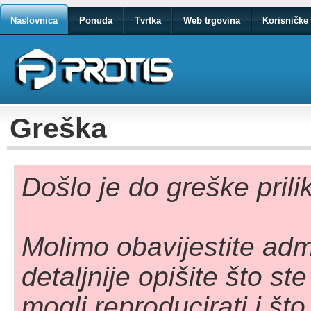
Naslovnica
Ponuda
Tvrtka
Web trgovina
Korisničke 
Greška
Došlo je do greške pril
Molimo obavijestite adm
detaljnije opišite što st
mogli reproducirati i što 