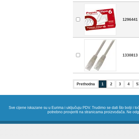
1296441
1330813
Prethodna
1
2
3
4
5
Sve cijene iskazane su u Eurima i uključuju PDV. Trudimo se dati što bolji i toč
potrebno provjeriti na stranicama proizvođača. Ne odg