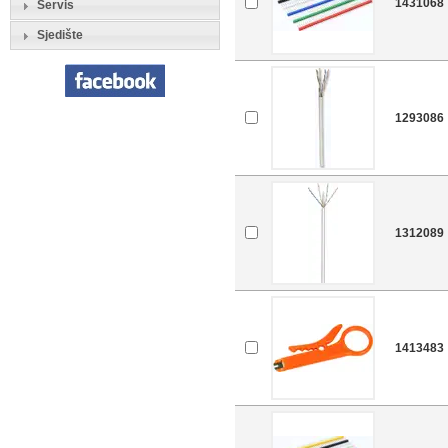
1431068
Servis
Sjedište
1293086
1312089
1413483