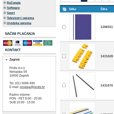
Računala
Software
Slika
Šifra
Sport
Televizori i oprema
Uredska oprema
1296551
NAČINI PLAĆANJA
KONTAKT
1431028
Zagreb
Protis d.o.o.
Nehajska 59
10000 Zagreb
Tel: (01) 3098-490
1431070
E-mail:
prodaja@protis.hr
Radno vrijeme:
PON - PET 8:00 - 20:00
SUB 10:00 - 15:00