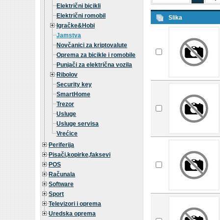
Električni bicikli
Električni romobil
Slika
Igračke&Hobi
Jamstva
Novčanici za kriptovalute
Oprema za bicikle i romobile
Punjači za električna vozila
Ribolov
Security key
SmartHome
Trezor
Usluge
Usluge servisa
Vrećice
Periferija
Pisači,kopirke,faksevi
POS
Računala
Software
Sport
Televizori i oprema
Uredska oprema