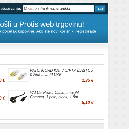
retraživanje:
šli u Protis web trgovinu!
za početak kupovine. Ako ste novi korisnik,
registrirajte
PATCHCORD KAT.7 S/FTP LSZH CU
0.25M siva FLUKE...
0 €
1,35 €
VALUE Power Cable, straight
Compaq, 3 pole, black, 1.8m
0 €
5,10 €