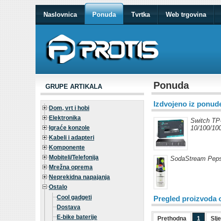
Naslovnica
Ponuda
Tvrtka
Web trgovina
Ponuda
GRUPE ARTIKALA
Izdvojeno iz ponud
Dom, vrt i hobi
Elektronika
Switch TP
Igraće konzole
10/100/10
Kabeli i adapteri
Komponente
Mobiteli/Telefonija
SodaStream Peps
Mrežna oprema
Neprekidna napajanja
Ostalo
Cool gadgeti
Pregled proizvoda 
Dostava
E-bike baterije
Prethodna
1
Slj