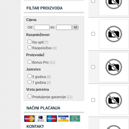
FILTAR PROIZVODA
Cijena
Od:
do:
Raspoloživost
Na upit
[7]
Raspoloživo
[4]
Proizvođač
Bonus Pro
[11]
Jamstvo
5 godina
[8]
7 godina
[3]
Vrsta jamstva
Produljenje garancije
[11]
NAČINI PLAĆANJA
KONTAKT