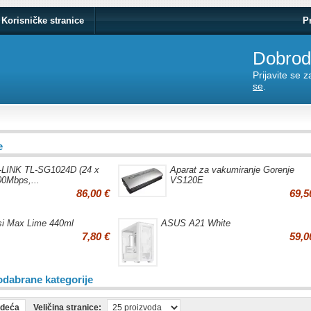
Korisničke stranice
P
Dobrodo
Prijavite se 
se
.
e
-LINK TL-SG1024D (24 x
Aparat za vakumiranje Gorenje
00Mbps,...
VS120E
86,00 €
69,5
i Max Lime 440ml
ASUS A21 White
7,80 €
59,0
odabrane kategorije
edeća
Veličina stranice: