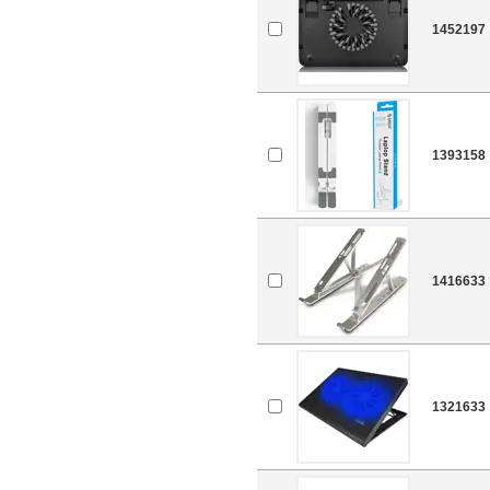
1452197
1393158
1416633
1321633