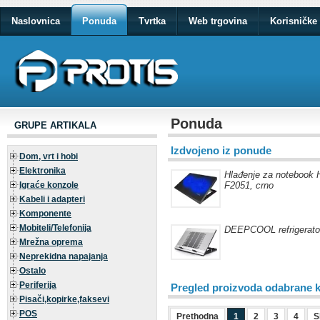
Naslovnica
Ponuda
Tvrtka
Web trgovina
Korisničke 
Ponuda
GRUPE ARTIKALA
Izdvojeno iz ponude
Dom, vrt i hobi
Elektronika
Hlađenje za notebook
Igraće konzole
F2051, crno
Kabeli i adapteri
Komponente
Mobiteli/Telefonija
DEEPCOOL refrigerato
Mrežna oprema
Neprekidna napajanja
Ostalo
Periferija
Pregled proizvoda odabrane k
Pisači,kopirke,faksevi
POS
Prethodna
1
2
3
4
S