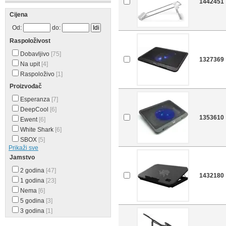
1442451
Cijena
Od:
do:
Raspoloživost
Dobavljivo
[75]
1327369
Na upit
[4]
Raspoloživo
[1]
Proizvođač
Esperanza
[7]
DeepCool
[6]
1353610
Ewent
[6]
White Shark
[6]
SBOX
[5]
Prikaži sve
Jamstvo
2 godina
[47]
1432180
1 godina
[23]
Nema
[6]
5 godina
[3]
3 godina
[1]