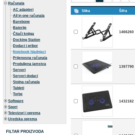
Računala
AC adapteri
Slika
Šifra
All in one računala
Barebone
Baterije
1466260
Čitači knjiga
Docking Station
Dodaci i pribor
Notebook hladnjaci
Prijenosna računala
Produljena jamstva
1397790
Serveri
Serveri dodaci
Stolna računala
Tableti
Torbe
Software
1432182
Sport
Televizori i oprema
Uredska oprema
FILTAR PROIZVODA