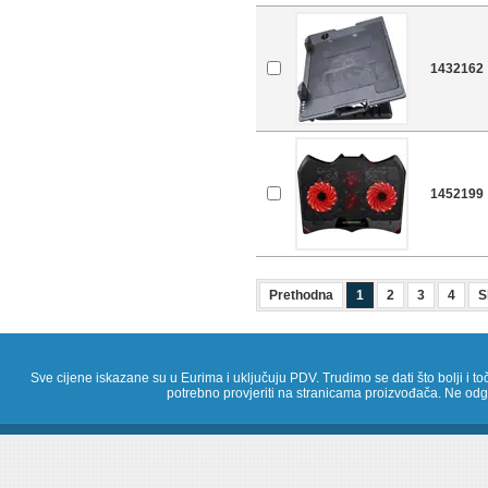
1432162
1452199
Prethodna
1
2
3
4
S
Sve cijene iskazane su u Eurima i uključuju PDV. Trudimo se dati što bolji i toč
potrebno provjeriti na stranicama proizvođača. Ne odg