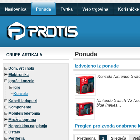
Naslovnica
Ponuda
Tvrtka
Web trgovina
Korisničke 
Ponuda
GRUPE ARTIKALA
Izdvojeno iz ponude
Dom, vrt i hobi
Elektronika
Konzola Nintendo Switc
Igraće konzole
Igre
Konzole
Nintendo Switch V2 Neo
Kabeli i adapteri
blue (neues...
Komponente
Mobiteli/Telefonija
Mrežna oprema
Pregled proizvoda odabrane k
Neprekidna napajanja
Ostalo
Periferija
Prethodna
1
Sljedeća
Veli