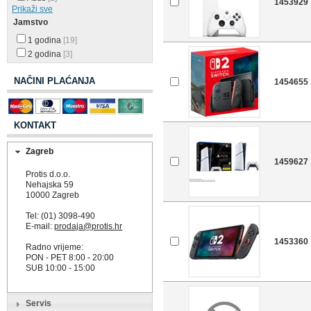
1453929
Prikaži sve
Jamstvo
1 godina
[19]
2 godina
[3]
NAČINI PLAĆANJA
1454655
KONTAKT
Zagreb
1459627
Protis d.o.o.
Nehajska 59
10000 Zagreb
Tel: (01) 3098-490
E-mail:
prodaja@protis.hr
1453360
Radno vrijeme:
PON - PET 8:00 - 20:00
SUB 10:00 - 15:00
Servis