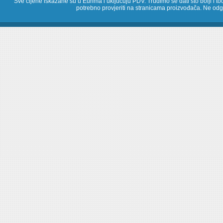
Sve cijene iskazane su u Eurima i uključuju PDV. Trudimo se dati što bolji i toč
potrebno provjeriti na stranicama proizvođača. Ne odg