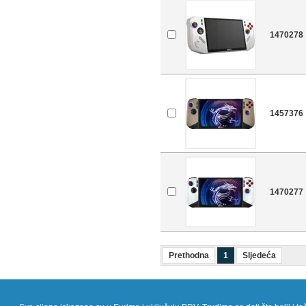
1470278
1457376
1470277
Prethodna
1
Sljedeća