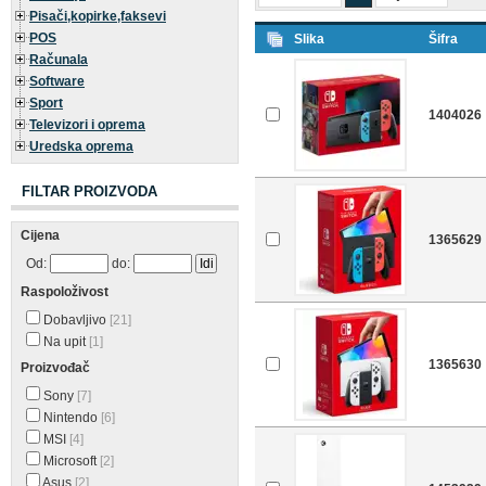
Pisači,kopirke,faksevi
POS
Slika
Šifra
Računala
Software
Sport
1404026
Televizori i oprema
Uredska oprema
FILTAR PROIZVODA
Cijena
1365629
Od:
do:
Raspoloživost
Dobavljivo
[21]
Na upit
[1]
1365630
Proizvođač
Sony
[7]
Nintendo
[6]
MSI
[4]
Microsoft
[2]
Asus
[2]