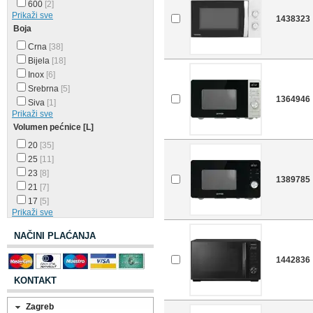
600
[2]
Prikaži sve
1438323
Boja
Crna
[38]
Bijela
[18]
Inox
[6]
Srebrna
[5]
1364946
Siva
[1]
Prikaži sve
Volumen pećnice [L]
20
[35]
25
[11]
23
[8]
1389785
21
[7]
17
[5]
Prikaži sve
NAČINI PLAĆANJA
1442836
KONTAKT
Zagreb