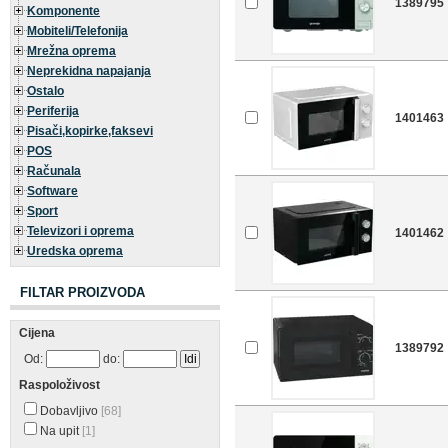
1389795
Komponente
Mobiteli/Telefonija
Mrežna oprema
Neprekidna napajanja
Ostalo
Periferija
1401463
Pisači,kopirke,faksevi
POS
Računala
Software
Sport
Televizori i oprema
1401462
Uredska oprema
FILTAR PROIZVODA
Cijena
1389792
Od:
do:
Raspoloživost
Dobavljivo
[68]
Na upit
[1]