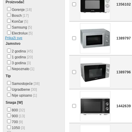
Proizvođač
1356102
Gorenje
[18]
Bosch
[17]
Končar
[5]
Samsung
[5]
Electrolux
[5]
Prikaži sve
1389797
Jamstvo
2 godina
[45]
1 godina
[20]
3 godina
[3]
Nepoznato
[1]
1389796
Tip
Samostojeće
[38]
Ugradbene
[30]
Nije upisano
[1]
Snaga [W]
1442639
800
[32]
900
[13]
700
[9]
1050
[3]