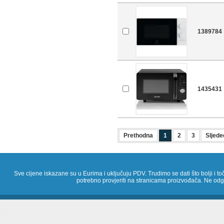
1389784
1435431
Prethodna
1
2
3
Sljede
Sve cijene iskazane su u Eurima i uključuju PDV. Trudimo se dati što bolji i toč
potrebno provjeriti na stranicama proizvođača. Ne odg