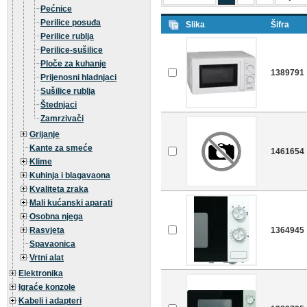
Pećnice
Perilice posuđa
Slika
Šifra
Perilice rublja
Perilice-sušilice
Ploče za kuhanje
1389791
Prijenosni hladnjaci
Sušilice rublja
Štednjaci
Zamrzivači
Grijanje
Kante za smeće
1461654
Klime
Kuhinja i blagavaona
Kvaliteta zraka
Mali kućanski aparati
Osobna njega
Rasvjeta
1364945
Spavaonica
Vrtni alat
Elektronika
Igraće konzole
Kabeli i adapteri