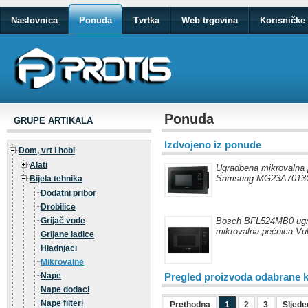
Naslovnica
Ponuda
Tvrtka
Web trgovina
Korisničke 
Ponuda
GRUPE ARTIKALA
Izdvojeno iz ponude
Dom, vrt i hobi
Alati
Ugradbena mikrovalna 
Samsung MG23A7013
Bijela tehnika
Dodatni pribor
Drobilice
Grijač vode
Bosch BFL524MB0 ug
mikrovalna pećnica Vu
Grijane ladice
Hladnjaci
Mikrovalne
Nape
Pregled proizvoda odabrane k
Nape dodaci
Nape filteri
Prethodna
1
2
3
Sljede