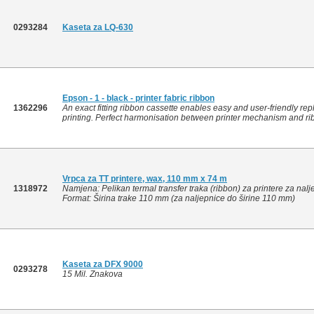
0293284
Kaseta za LQ-630
Epson - 1 - black - printer fabric ribbon
1362296
An exact fitting ribbon cassette enables easy and user-friendly r
printing. Perfect harmonisation between printer mechanism and rib
Vrpca za TT printere, wax, 110 mm x 74 m
1318972
Namjena: Pelikan termal transfer traka (ribbon) za printere za nalj
Format: Širina trake 110 mm (za naljepnice do širine 110 mm)
Kaseta za DFX 9000
0293278
15 Mil. Znakova