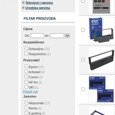
Televizori i oprema
Uredska oprema
FILTAR PROIZVODA
Cijena
Od:
do:
Raspoloživost
Dobavljivo
[25]
Raspoloživo
[1]
Proizvođač
Epson
[16]
Activejet
[4]
Canon
[3]
HP Inc
[1]
OKI
[1]
Prikaži sve
Jamstvo
Nepoznato
[12]
Nema
[4]
5 godina
[4]