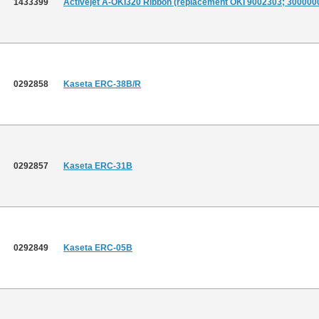
1433399
Activejet A-OKI320 Ribbon (replacement OKI 9002303; 3000000
0292858
Kaseta ERC-38B/R
0292857
Kaseta ERC-31B
0292849
Kaseta ERC-05B