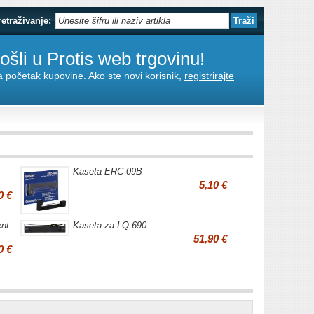
retraživanje:
šli u Protis web trgovinu!
za početak kupovine. Ako ste novi korisnik,
registrirajte
Kaseta ERC-09B
5,10 €
0 €
ent
Kaseta za LQ-690
51,90 €
0 €