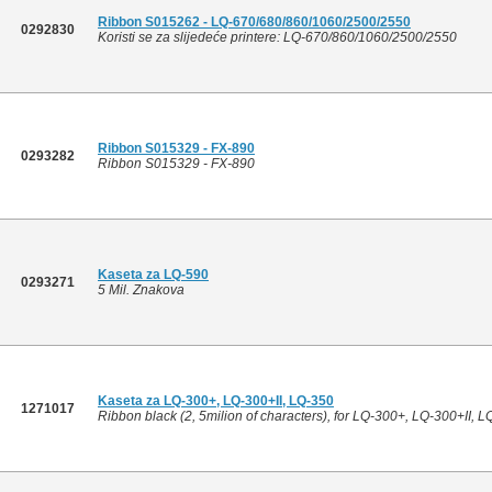
Ribbon S015262 - LQ-670/680/860/1060/2500/2550
0292830
Koristi se za slijedeće printere: LQ-670/860/1060/2500/2550
Ribbon S015329 - FX-890
0293282
Ribbon S015329 - FX-890
Kaseta za LQ-590
0293271
5 Mil. Znakova
Kaseta za LQ-300+, LQ-300+II, LQ-350
1271017
Ribbon black (2, 5milion of characters), for LQ-300+, LQ-300+II, 