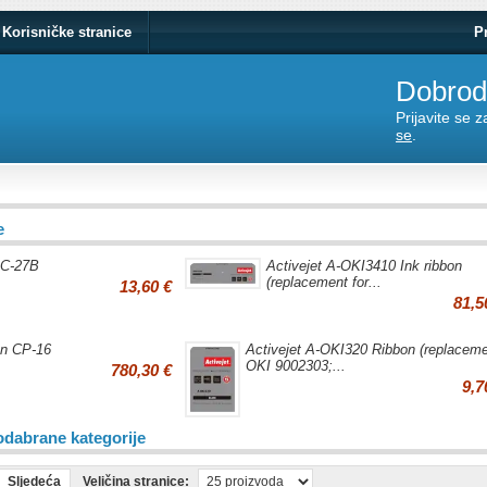
Korisničke stranice
P
Dobrodo
Prijavite se 
se
.
e
RC-27B
Activejet A-OKI3410 Ink ribbon
(replacement for...
13,60 €
81,5
on CP-16
Activejet A-OKI320 Ribbon (replacem
OKI 9002303;...
780,30 €
9,7
odabrane kategorije
Sljedeća
Veličina stranice: