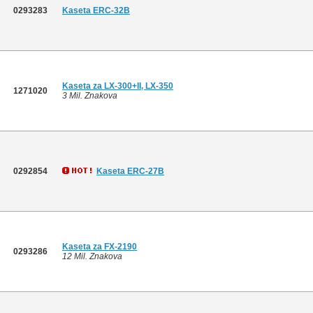
0293283
Kaseta ERC-32B
Kaseta za LX-300+II, LX-350
1271020
3 Mil. Znakova
0292854
Kaseta ERC-27B
Kaseta za FX-2190
0293286
12 Mil. Znakova