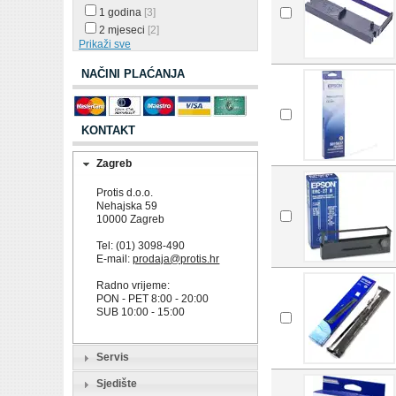
1 godina
[3]
2 mjeseci
[2]
Prikaži sve
NAČINI PLAĆANJA
KONTAKT
Zagreb
Protis d.o.o.
Nehajska 59
10000 Zagreb
Tel: (01) 3098-490
E-mail:
prodaja@protis.hr
Radno vrijeme:
PON - PET 8:00 - 20:00
SUB 10:00 - 15:00
Servis
Sjedište