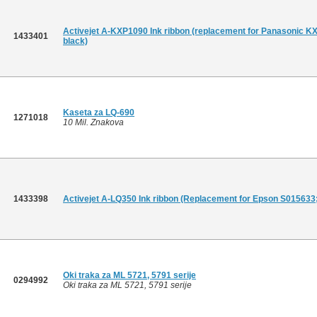
Activejet A-KXP1090 Ink ribbon (replacement for Panasonic K
1433401
black)
Kaseta za LQ-690
1271018
10 Mil. Znakova
1433398
Activejet A-LQ350 Ink ribbon (Replacement for Epson S015633;
Oki traka za ML 5721, 5791 serije
0294992
Oki traka za ML 5721, 5791 serije