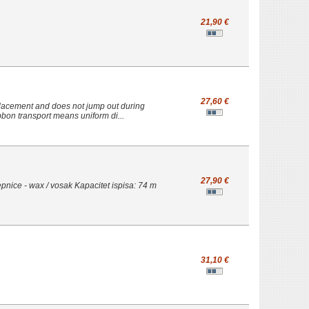
21,90 €
27,60 €
eplacement and does not jump out during
bon transport means uniform di...
27,90 €
epnice - wax / vosak Kapacitet ispisa: 74 m
31,10 €