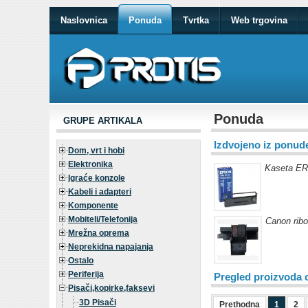
Naslovnica
Ponuda
Tvrtka
Web trgovina
Ponuda
GRUPE ARTIKALA
Izdvojeno iz ponud
Dom, vrt i hobi
Elektronika
Kaseta E
Igraće konzole
Kabeli i adapteri
Komponente
Mobiteli/Telefonija
Canon rib
Mrežna oprema
Neprekidna napajanja
Ostalo
Periferija
Pregled proizvoda 
Pisači,kopirke,faksevi
3D Pisači
Prethodna
1
2