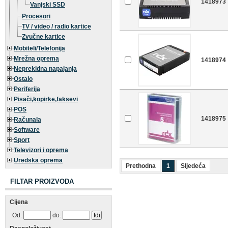
1418973
Vanjski SSD
Procesori
TV / video / radio kartice
Zvučne kartice
Mobiteli/Telefonija
Mrežna oprema
1418974
Neprekidna napajanja
Ostalo
Periferija
Pisači,kopirke,faksevi
POS
1418975
Računala
Software
Sport
Televizori i oprema
Uredska oprema
Prethodna
1
Sljedeća
FILTAR PROIZVODA
Cijena
Od:
do: