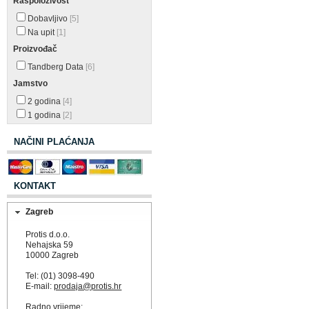
Raspoloživost
Dobavljivo
[5]
Na upit
[1]
Proizvođač
Tandberg Data
[6]
Jamstvo
2 godina
[4]
1 godina
[2]
NAČINI PLAĆANJA
KONTAKT
Zagreb
Protis d.o.o.
Nehajska 59
10000 Zagreb
Tel: (01) 3098-490
E-mail:
prodaja@protis.hr
Radno vrijeme: