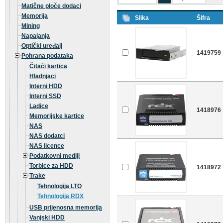
Matične ploče dodaci
Memorija
Slika
Šifra
Mining
Napajanja
Optički uređaji
1419759
Pohrana podataka
Čitači kartica
Hladnjaci
Interni HDD
Interni SSD
Ladice
1418976
Memorijske kartice
NAS
NAS dodatci
NAS licence
Podatkovni mediji
Torbice za HDD
1418972
Trake
Tehnologija LTO
Tehnologija RDX
USB prijenosna memorija
Vanjski HDD