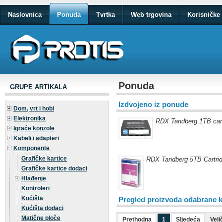
Naslovnica
Ponuda
Tvrtka
Web trgovina
Korisničke 
Ponuda
GRUPE ARTIKALA
Izdvojeno iz ponude
Dom, vrt i hobi
Elektronika
RDX Tandberg 1TB car
Igraće konzole
Kabeli i adapteri
Komponente
Grafičke kartice
RDX Tandberg 5TB Cartri
Grafičke kartice dodaci
Hlađenje
Kontroleri
Kućišta
Pregled proizvoda odabrane k
Kućišta dodaci
Matične ploče
Prethodna
1
Sljedeća
Veli