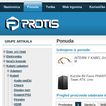
Naslovnica
Ponuda
Tvrtka
Web trgovina
Korisničke 
Ponuda
GRUPE ARTIKALA
Izdvojeno iz ponude
Dom, vrt i hobi
Elektronika
INTERNI Y KABEL 2x5.
Igraće konzole
M
Kabeli i adapteri
Adapteri
Kabeli
Kućište Bit Force PHAN
Tower ATX, crno
Audio optički
Chinch
Display port
Dodatni PSU
Pregled proizvoda odabrane k
Firewire
HDMI
Prethodna
1
Sljedeća
Veli