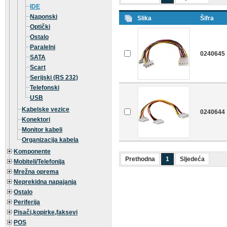
IDE
Naponski
Slika
Šifra
Optički
Ostalo
Paralelni
0240645
SATA
Scart
Serijski (RS 232)
Telefonski
USB
Kabelske vezice
0240644
Konektori
Monitor kabeli
Organizacija kabela
Komponente
Prethodna
1
Sljedeća
Mobiteli/Telefonija
Mrežna oprema
Neprekidna napajanja
Ostalo
Periferija
Pisači,kopirke,faksevi
POS