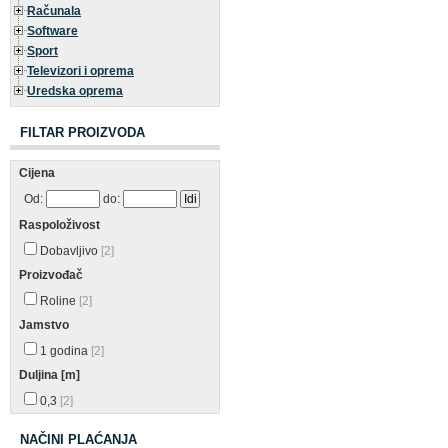
Računala
Software
Sport
Televizori i oprema
Uredska oprema
FILTAR PROIZVODA
Cijena
Od:
do:
Raspoloživost
Dobavljivo
[2]
Proizvođač
Roline
[2]
Jamstvo
1 godina
[2]
Duljina [m]
0,3
[2]
NAČINI PLAĆANJA