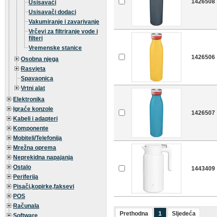
1426508
Usisavači
Usisavači dodaci
Vakumiranje i zavarivanje
Vrčevi za filtriranje vode i
filteri
Vremenske stanice
1426506
Osobna njega
Rasvjeta
Spavaonica
Vrtni alat
Elektronika
Igraće konzole
1426507
Kabeli i adapteri
Komponente
Mobiteli/Telefonija
Mrežna oprema
Neprekidna napajanja
Ostalo
1443409
Periferija
Pisači,kopirke,faksevi
POS
Računala
Prethodna
1
Sljedeća
Software