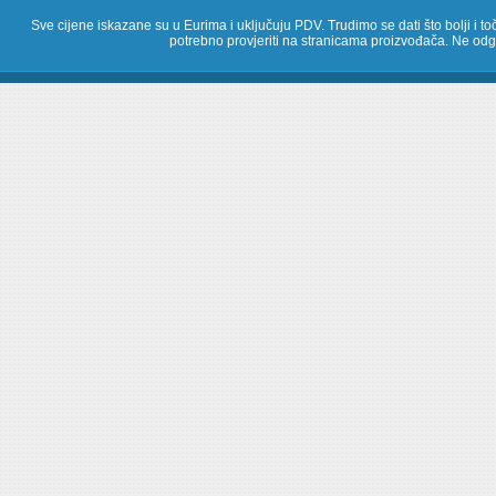
Sve cijene iskazane su u Eurima i uključuju PDV. Trudimo se dati što bolji i toč
potrebno provjeriti na stranicama proizvođača. Ne odg