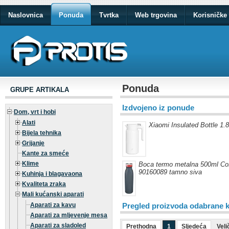
Naslovnica
Ponuda
Tvrtka
Web trgovina
Korisničke 
Ponuda
GRUPE ARTIKALA
Izdvojeno iz ponude
Dom, vrt i hobi
Alati
Xiaomi Insulated Bottle 1.
Bijela tehnika
Grijanje
Kante za smeće
Klime
Boca termo metalna 500ml Co
90160089 tamno siva
Kuhinja i blagavaona
Kvaliteta zraka
Mali kućanski aparati
Aparati za kavu
Pregled proizvoda odabrane k
Aparati za mljevenje mesa
Aparati za sladoled
Prethodna
1
Sljedeća
Veli