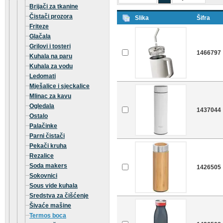
Brijači za tkanine
Čistači prozora
Slika
Šifra
Friteze
Glačala
Grilovi i tosteri
1466797
Kuhala na paru
Kuhala za vodu
Ledomati
Mješalice i sjeckalice
Mlinac za kavu
Ogledala
1437044
Ostalo
Palačinke
Parni čistači
Pekači kruha
Rezalice
Soda makers
1426505
Sokovnici
Sous vide kuhala
Sredstva za čišćenje
Šivaće mašine
Termos boca