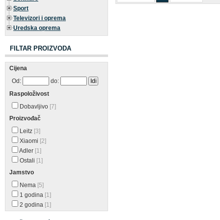
Sport
Televizori i oprema
Uredska oprema
FILTAR PROIZVODA
Cijena
Od:
do:
Raspoloživost
Dobavljivo
[7]
Proizvođač
Leitz
[3]
Xiaomi
[2]
Adler
[1]
Ostali
[1]
Jamstvo
Nema
[5]
1 godina
[1]
2 godina
[1]