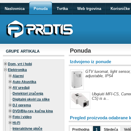
Naslovnica
Ponuda
Tvrtka
Web trgovina
Korisničke 
Ponuda
GRUPE ARTIKALA
Izdvojeno iz ponude
Dom, vrt i hobi
Elektronika
GTV luxomat, light sensor
adjustable, IP54
Alarmi
Auto Akustika
AV uređaji
Detektori zračenja
Ubqiuiti MFI-CS, Curre
CS) is a...
Digitalni okviri za slike
DJ oprema
DVD/Blu-ray, kućna kina
Foto i video
Pregled proizvoda odabrane k
Hi-Fi
Interaktivne ploče
Prethodna
1
Sljedeća
Veli