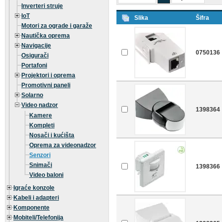
Inverteri struje
IoT
Slika
Šifra
Motori za ograde i garaže
Nautička oprema
Navigacije
0750136
Osigurači
Portafoni
Projektori i oprema
Promotivni paneli
Solarno
Video nadzor
1398364
Kamere
Kompleti
Nosači i kućišta
Oprema za videonadzor
Senzori
Snimači
1398366
Video baloni
Igraće konzole
Kabeli i adapteri
Komponente
Mobiteli/Telefonija