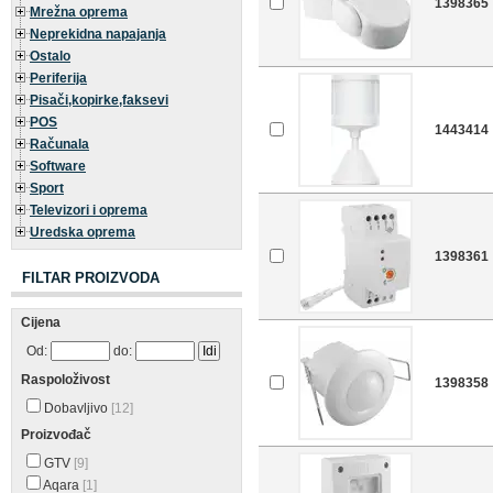
1398365
Mrežna oprema
Neprekidna napajanja
Ostalo
Periferija
Pisači,kopirke,faksevi
POS
1443414
Računala
Software
Sport
Televizori i oprema
Uredska oprema
1398361
FILTAR PROIZVODA
Cijena
Od:
do:
Raspoloživost
1398358
Dobavljivo
[12]
Proizvođač
GTV
[9]
Aqara
[1]