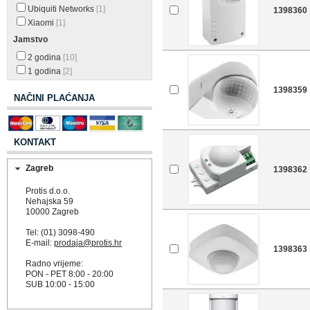
Ubiquiti Networks
[1]
1398360
Xiaomi
[1]
Jamstvo
2 godina
[10]
1 godina
[2]
1398359
NAČINI PLAĆANJA
KONTAKT
Zagreb
1398362
Protis d.o.o.
Nehajska 59
10000 Zagreb
Tel: (01) 3098-490
E-mail:
prodaja@protis.hr
1398363
Radno vrijeme:
PON - PET 8:00 - 20:00
SUB 10:00 - 15:00