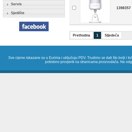
Servis
1398357
Sjedište
Prethodna
1
Sljedeća
Sve cijene iskazane su u Eurima i uključuju PDV. Trudimo se dati što bolji i toč
potrebno provjeriti na stranicama proizvođača. Ne odg